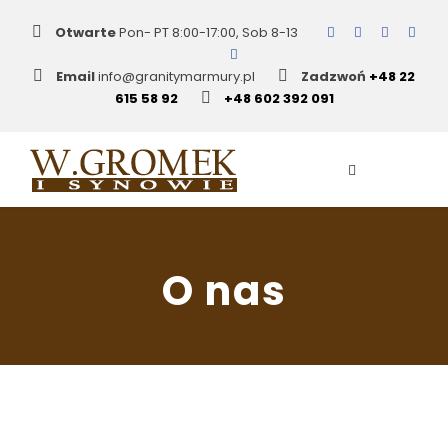
Otwarte
Pon- PT 8:00-17:00, Sob 8-13
Email
info@granitymarmury.pl
Zadzwoń
+48 22
615 58 92
+48 602 392 091
O nas